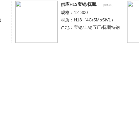
供应H13宝钢/抚顺..
[09.09]
规格：12-300
）
材质：H13（4Cr5MoSiV1）
产地：宝钢/上钢五厂/抚顺特钢