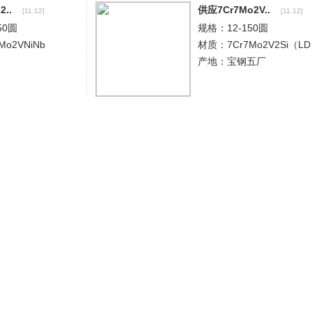
..
供应7Cr7Mo2V..
[11.12]
[11.12]
0圆
规格：12-150圆
o2VNiNb
材质：7Cr7Mo2V2Si（LD
产地：宝钢五厂