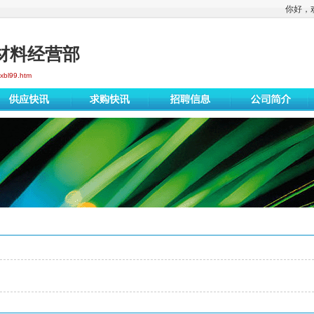
你好，
材料经营部
xbl99.htm