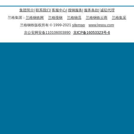
集团简介
|
联系我们
|
客服中心
|
搜钢服务
|
服务条款
|
诚征代理
兰格集团：
兰格钢铁网
兰格搜钢
兰格物流
兰格钢铁云商
兰格集采
兰格钢铁版权所有 © 1999-2021
sitemap
www.lgsou.com
京公安网安备110106003890
京ICP备16053323号-6