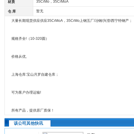
35CrMo，35CrMoA
材质
暂无
仓 库
大量长期现货供应供应35CrMoA，35CrMo上钢五厂/冶钢/兴澄/西宁特钢产；
规格齐全!（10-320圆）
价格从优,
上海仓库:宝山月罗自建仓库；
可为客户办理运输!
所有产品，提供原厂质保！
该公司其他快讯