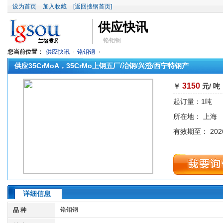
设为首页
加入收藏
[返回搜钢首页]
供应快讯
铬钼钢
您当前位置：
供应快讯
铬钼钢
供应35CrMoA，35CrMo上钢五厂/冶钢/兴澄/西宁特钢产
3150
￥
元/ 吨
起订量：1吨
所在地： 上海
有效期至： 2026
详细信息
铬钼钢
品 种