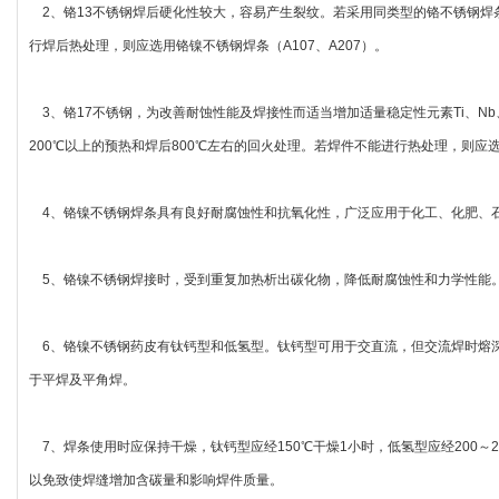
2、铬13不锈钢焊后硬化性较大，容易产生裂纹。若采用同类型的铬不锈钢焊条（
行焊后热处理，则应选用铬镍不锈钢焊条（A107、A207）。
3、铬17不锈钢，为改善耐蚀性能及焊接性而适当增加适量稳定性元素Ti、Nb、
200℃以上的预热和焊后800℃左右的回火处理。若焊件不能进行热处理，则应选用
4、铬镍不锈钢焊条具有良好耐腐蚀性和抗氧化性，广泛应用于化工、化肥、
5、铬镍不锈钢焊接时，受到重复加热析出碳化物，降低耐腐蚀性和力学性能
6、铬镍不锈钢药皮有钛钙型和低氢型。钛钙型可用于交直流，但交流焊时熔深较
于平焊及平角焊。
7、焊条使用时应保持干燥，钛钙型应经150℃干燥1小时，低氢型应经200～
以免致使焊缝增加含碳量和影响焊件质量。