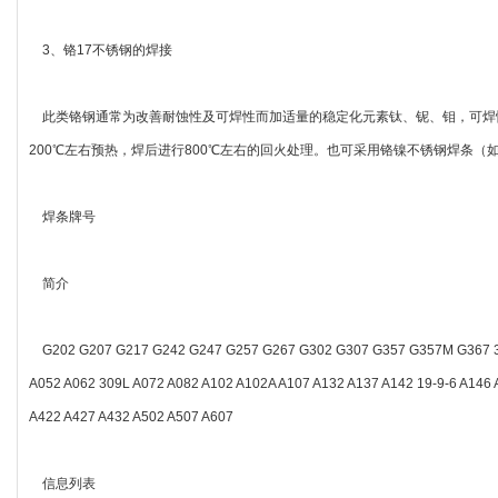
3、铬17不锈钢的焊接
此类铬钢通常为改善耐蚀性及可焊性而加适量的稳定化元素钛、铌、钼，可焊性较
200℃左右预热，焊后进行800℃左右的回火处理。也可采用铬镍不锈钢焊条（如C
焊条牌号
简介
G202 G207 G217 G242 G247 G257 G267 G302 G307 G357 G357M G367 36
A052 A062 309L A072 A082 A102 A102A A107 A132 A137 A142 19-9-6 A146 
A422 A427 A432 A502 A507 A607
信息列表