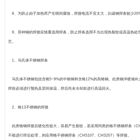
8、为防止由于加热而产生睛间腐蚀，焊接电流不宜太大，比碳钢焊条较少20
9、异种钢的焊接应慎重选用焊条，防止焊条选用不当出现热裂纹或高温热处理
艺。
1、马氏体不锈钢焊条
马氏体不锈钢包括含铬5~9%的中铬钢和含铬12%的高铬钢。此类钢淬硬倾
焊前必须进行预热及层间保温，焊后尚未冷却前进行高温回火。
2、铬13不锈钢的焊接
此类铬钢焊接后硬化性较大，容易产生裂纹，若采用同类的铬不锈钢焊条（CHK2
不能进行焊后处理，则应用铬不锈钢焊条（CHS107、CHS207）等焊接。