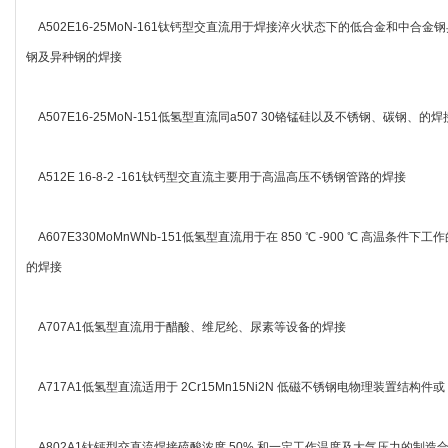
A502E16-25MoN-161钛钙型交直流用于焊接淬火状态下的低合金和中
钢及异种钢的焊接
A507E16-25MoN-151低氢型直流同a507 30铬锰硅以及不锈钢、碳钢、的焊
A512E 16-8-2 -161钛钙型交直流主要用于高温高压不锈钢管路的焊接
A607E330MoMnWNb-151低氢型直流用于在 850 ℃ -900 ℃ 高温条件
的焊接
A707A1低氢型直流用于醋酸、维尼纶、尿素等设备的焊接
A717A1低氢型直流适用于 2Cr15Mn15Ni2N 低磁不锈钢电物理装置结构件或 1C
A802A1钛钙型交直流焊接硫酸浓度 50% 和一定工作温度及大气压力的制造合成橡胶