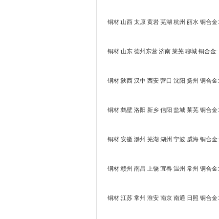
铜材:山西 太原 黄岩 芜湖 杭州 丽水 铜合金:
铜材:山东 德州东营 济南 莱芜 聊城 铜合金:
铜材:陕西 汉中 西安 营口 沈阳 扬州 铜合金:
铜材:鹤壁 洛阳 新乡 信阳 盐城 莱芜 铜合金:
铜材:安徽 滁州 芜湖 湖州 宁波 威海 铜合金:
铜材:赣州 南昌 上饶 宜春 温州 常州 铜合金:
铜材:江苏 常州 淮安 南京 南通 日照 铜合金: