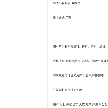
SGS环保报告 ,电阻率
日本伸铜,厂家
———————————————————
铜材所供材料有板料、棒料、条料、线材、
规格齐全,大量存货,可依据客户需求分条开料
特殊规格可订货,欢迎广大客户来电咨询!
公司铜材销往以下各地:
铜材:河北 保定 辽宁 大连 丹东 郑州 铜合金: