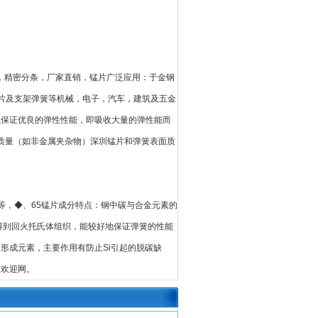
，精密分条，厂家直销，锰片广泛应用：于金钢
片及支架弹簧等机械，电子，汽车，建筑及五金
，以保证优良的弹性性能，即吸收大量的弹性能而
质量（如非金属夹杂物）深圳锰片和弹簧表面质
等，◆、65锰片成分特点：钢中碳与合金元素的
回火后得到回火托氏体组织，能较好地保证弹簧的性能
物形成元素，主要作用有防止Si引起的脱碳缺
家欢迎网。