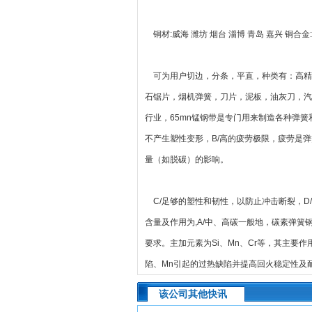
铜材:威海 潍坊 烟台 淄博 青岛 嘉兴 铜合金:
可为用户切边，分条，平直，种类有：高精度
石锯片，烟机弹簧，刀片，泥板，油灰刀，汽
行业，65mn锰钢带是专门用来制造各种弹簧
不产生塑性变形，B/高的疲劳极限，疲劳是
量（如脱碳）的影响。
C/足够的塑性和韧性，以防止冲击断裂，D
含量及作用为,A/中、高碳一般地，碳素弹簧钢
要求。主加元素为Si、Mn、Cr等，其主要
陷、Mn引起的过热缺陷并提高回火稳定性及
该公司其他快讯