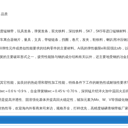
 品质
锰钢带，玩具发条，弹簧发条，双光铁料，深拉铁料，SK7，SK5等进口锰钢材料
车离合器钢片，量具，文具，带锯链条，挡圈，卷尺，发夹，鞋铁料，喇叭用冲压钢
和弹性元件或类似性能要求的结构零件的主要材料。A/高的弹性极限e和屈强比s/b
弹簧的主要破坏形式之一，疲劳性能除与钢的成分结构有关以外，还主要地受钢的冶金
/其它性能，如良好的热处理和塑性加工性能，特殊条件下工作的耐热性或耐蚀性要求
wc＝0.6％~0.9％，合金弹簧钢wc＝0.45％~0.70％，深圳锰片经淬火加中温
作用是提高淬透性、固溶强化基体并提高回火稳定性，辅加元素为Mo、W、V等强碳化
耐热性等，欢迎海内外客商来司来访，规格齐全，打样优先，高精度锡磷青铜带板厂