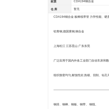
CDA194铜合金
材质
暂无
仓 库
CDA194铜合金 板棒线带管 力学性能、
铝青铜,德国黄铜,铜合金
上海松江 江苏昆山 广东东莞
广泛应用于国内外各工业部门自动车床和数
组织致密均匀,耐蚀性好,热锻、切削、钻孔等机加
———————————————————
铜排、铜棒、铜板、铜带、 铜线、