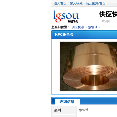
设为首页
加入收藏
[返回搜钢首页]
供应
紫铜带
您当前位置：
供应快讯
紫铜带
KFC铜合金
详细信息
紫铜带
品 种