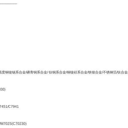
───────
度铜镍锡系合金/磷青铜系合金/ 钛铜系合金/铜镍硅系合金/铁镍合金/不锈钢箔/钛合
00)
51/C7941
02S(C70230)