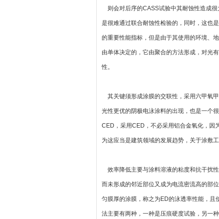
则会对后序的CASS试验中其耐蚀性造成很
是很难通过联合耐蚀性检验的，同时，这也是
的重要性能指标，但是由于其使用的环境、地
由单体决定的，它由聚合的方法形成，对光有
性。
其关键须形成涂膜的交联性，采用六甲氧甲
光性更优的阴极电泳涂料的出现，也是一个很
CED，采用CED，不必采用铝合金氧化，
为这应当是建筑领域的发展趋势，关于涂敷工
效率降低主要与涂料溶液的粘度和抗干扰性
而未形成的邻近部位又成为电流密流高的部位
匀膜厚的涂膜，称之为ED的泳透率性能，且
法主要有两种，一种是压痕硬度试验，另一种