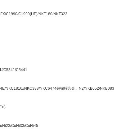
/C1990/C1990(HP)/NKT180/NKT322
/C5341/C5441
E/NKC1816//NKC388/NKC6474铜锡锌合金：N2/NKB052/NKB083
Cu)
i23/CuNi33/CuNi45