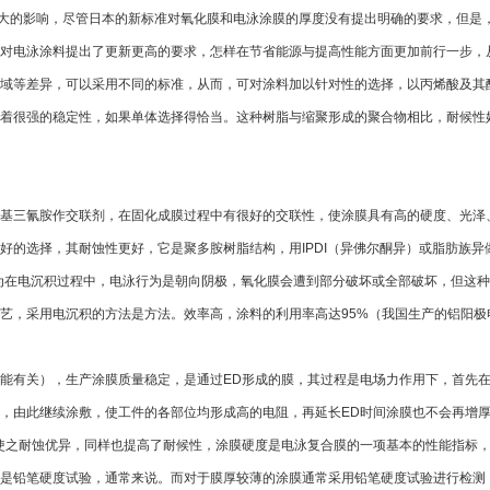
大的影响，尽管日本的新标准对氧化膜和电泳涂膜的厚度没有提出明确的要求，但是
对电泳涂料提出了更新更高的要求，怎样在节省能源与提高性能方面更加前行一步，
域等差异，可以采用不同的标准，从而，可对涂料加以针对性的选择，以丙烯酸及其
着很强的稳定性，如果单体选择得恰当。这种树脂与缩聚形成的聚合物相比，耐候性
基三氰胺作交联剂，在固化成膜过程中有很好的交联性，使涂膜具有高的硬度、光泽
好的选择，其耐蚀性更好，它是聚多胺树脂结构，用IPDI（异佛尔酮异）或脂肪族
因为在电沉积过程中，电泳行为是朝向阴极，氧化膜会遭到部分破坏或全部破坏，但这
艺，采用电沉积的方法是方法。效率高，涂料的利用率高达95%（我国生产的铝阳极
能有关），生产涂膜质量稳定，是通过ED形成的膜，其过程是电场力作用下，首先在
，由此继续涂敷，使工件的各部位均形成高的电阻，再延长ED时间涂膜也不会再增
使之耐蚀优异，同样也提高了耐候性，涂膜硬度是电泳复合膜的一项基本的性能指标
是铅笔硬度试验，通常来说。而对于膜厚较薄的涂膜通常采用铅笔硬度试验进行检测