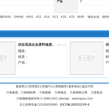
0
产地
GH44、GH648、K441、K11、K14、K13、K18、K25、k648、 镍钛合
集团简介
|
联系我们
|
客服中心
|
搜钢服务
|
服务条款
|
诚征代理
兰格集团：
兰格钢铁网
兰格搜钢
兰格物流
兰格钢铁云商
兰格集采
兰格钢铁版权所有 © 1999-2021
sitemap
www.lgsou.com
京公安网安备110106003890
京ICP备16053323号-6