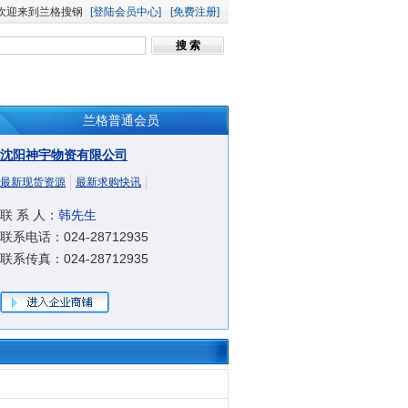
欢迎来到兰格搜钢
[登陆会员中心]
[免费注册]
兰格普通会员
沈阳神宇物资有限公司
最新现货资源
最新求购快讯
联 系 人：
韩先生
联系电话：024-28712935
联系传真：024-28712935